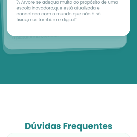
Haroldo Costa
"A Árvore se adequa muito ao propósito de uma 
Simone Araújo
Diretor do Colégio Santa Maria Minas
escola inovadora,que está atualizada e 
Gestora do Colégio Salesiano Santa Rosa
"Uma parceria como a Árvore, com certeza, nos 
conectada com o mundo que não é só 
"Por meio da Árvore a gente consegue 
auxilia na preparação deste estudante para 
físico,mas também é digital."
acompanhar os alunos e também as famílias 
viver, conviver e transformar um mundo que 
conseguem perceber o nível de segurança que 
ainda não existe."
a plataforma oferece."
Dúvidas Frequentes