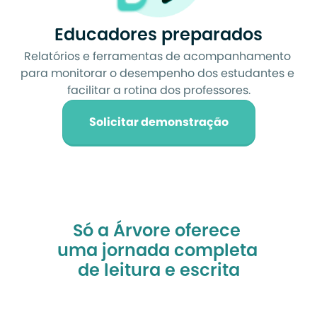
Educadores preparados
Relatórios e ferramentas de acompanhamento 
para monitorar o desempenho dos estudantes e 
facilitar a rotina dos professores.
Solicitar demonstração
Só a Árvore oferece 
uma jornada completa 
de leitura e escrita
do jeito certo para 
a sua escola