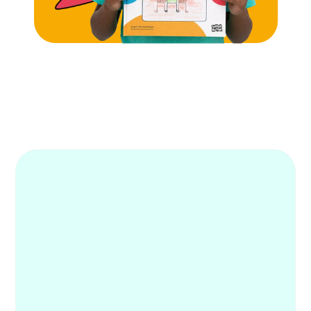
Alunos mais engajados
Famílias mais tranquilas
Educadores mais empoderados
Já é nosso cliente? 
Entre 
clicando aqui.