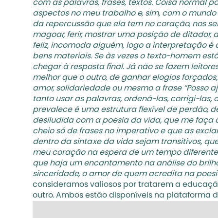
com as palavras, frases, textos. Coisa normal 
aspectos no meu trabalho e, sim, com o mundo
da repercussão que ela tem no coração, nos sen
magoar, ferir, mostrar uma posição de ditador,
feliz, incomoda alguém, logo a interpretação é d
bens materiais. Se às vezes o texto-homem está
chegar à resposta final. Já não se fazem leitor
melhor que o outro, de ganhar elogios forçado
amor, solidariedade ou mesmo a frase “Posso a
tanto usar as palavras, ordená-las, corrigi-las
prevalece é uma estrutura flexível de perdão, de
desiludida com a poesia da vida, que me faça a
cheio só de frases no imperativo e que as excl
dentro da sintaxe da vida sejam transitivos, q
meu coração na espera de um tempo diferente e
que haja um encantamento na análise do brilho 
sinceridade, o amor de quem acredita na poesia
consideramos valiosos por tratarem a educação
outro. Ambos estão disponíveis na plataforma d