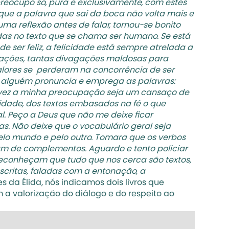
reocupo só, pura e exclusivamente, com estes 
e a palavra que sai da boca não volta mais e 
a reflexão antes de falar, tornou-se bonito 
das no texto que se chama ser humano. Se está 
 ser feliz, a felicidade está sempre atrelada a 
tações, tantas divagações maldosas para 
alores se  perderam na concorrência de ser 
 alguém pronuncia e emprega as palavras: 
alvez a minha preocupação seja um cansaço de 
nidade, dos textos embasados na fé o que 
l. Peço a Deus que não me deixe ficar 
. Não deixe que o vocabulário geral seja 
elo mundo e pelo outro. Tomara que os verbos 
am de complementos. Aguardo e tento policiar 
econheçam que tudo que nos cerca são textos, 
critas, faladas com a entonação, a 
s da Élida, nós indicamos dois livros que 
 valorização do diálogo e do respeito ao 