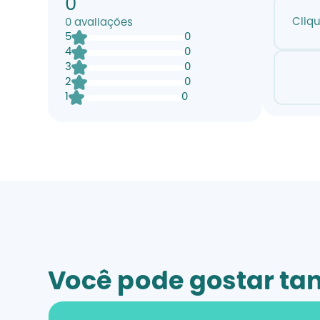
0
Cliq
0
avaliações
5
0
4
0
3
0
2
0
1
0
Você pode gostar t