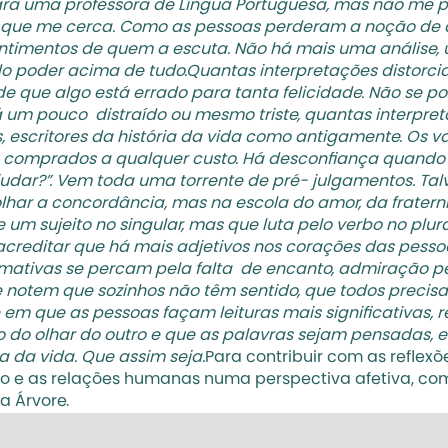
para uma professora de Língua Portuguesa, mas não me p
 que me cerca. Como as pessoas perderam a noção de qu
timentos de quem a escuta. Não há mais uma análise, um
 do poder acima de tudo.Quantas interpretações distorci
e que algo está errado para tanta felicidade. Não se pode
 um pouco  distraído ou mesmo triste, quantas interpre
es, escritores da história da vida como antigamente. Os v
s, comprados a qualquer custo. Há desconfiança quando
judar?”. Vem toda uma torrente de pré- julgamentos. T
, olhar a concordância, mas na escola do amor, da frater
 um sujeito no singular, mas que luta pelo verbo no plura
creditar que há mais adjetivos nos corações das pessoas
amativas se percam pela falta  de encanto, admiração p
ue notem que sozinhos não têm sentido, que todos precis
m que as pessoas façam leituras mais significativas, r
do olhar do outro e que as palavras sejam pensadas, es
 da vida. Que assim seja.
Para contribuir com as reflexõe
 e as relações humanas numa perspectiva afetiva, com a
a Árvore. 