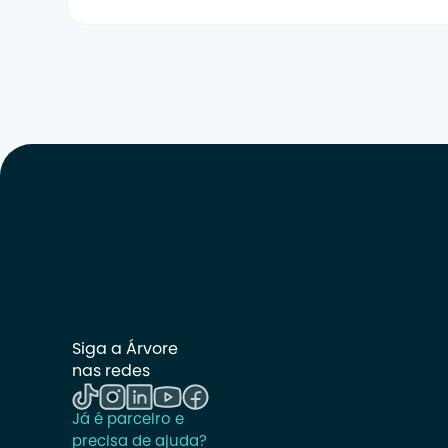
Siga a Árvore 
nas redes
Já é parceiro e 
precisa de ajuda? 