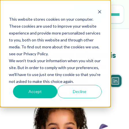
Entrar
This website stores cookies on your computer.
These cookies are used to improve your website
experience and provide more personalized services
to you, both on this website and through other
leitura
media. To find out more about the cookies we use,
see our Privacy Policy.
Olimpíada Árvore: saiba mais 
We won't track your information when you visit our
sobre o concurso de leitura
site. But in order to comply with your preferences,
we'll have to use just one tiny cookie so that you're
not asked to make this choice again.
2 min
Accept
Decline