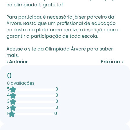
na olimpíada é gratuita!
Para participar, é necessário já ser parceiro da 
Árvore. Basta que um profissional de educação 
cadastro na plataforma realize a inscrição para 
garantir a participação de toda escola.
Acesse o 
site da Olimpíada Árvore
 para saber 
mais.
‹ Anterior
Próximo  ›
0
0
avaliações
5
0
4
0
3
0
2
0
1
0