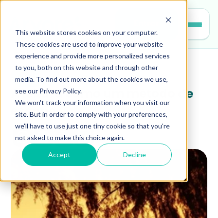
Entrar
This website stores cookies on your computer.
These cookies are used to improve your website
experience and provide more personalized services
to you, both on this website and through other
leitura
media. To find out more about the cookies we use,
see our Privacy Policy.
A leitura como um método de 
We won't track your information when you visit our
escape
site. But in order to comply with your preferences,
we'll have to use just one tiny cookie so that you're
not asked to make this choice again.
Accept
Decline