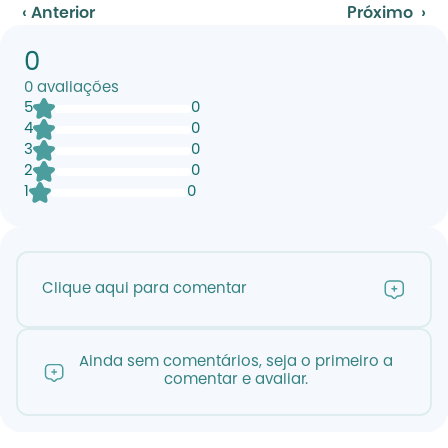
‹ Anterior
Próximo  ›
0
0
avaliações
5
0
4
0
3
0
2
0
1
0
Clique aqui para comentar
Ainda sem comentários, seja o primeiro a
comentar e avaliar.