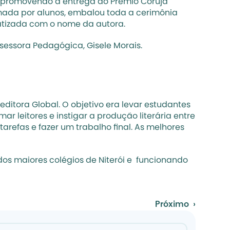
o, promovendo a entrega do Prêmio Coruja 
rmada por alunos, embalou toda a cerimônia 
batizada com o nome da autora.
essora Pedagógica, Gisele Morais.
ditora Global. O objetivo era levar estudantes 
r leitores e instigar a produção literária entre 
arefas e fazer um trabalho final. As melhores 
os maiores colégios de Niterói e  funcionando 
Próximo  ›