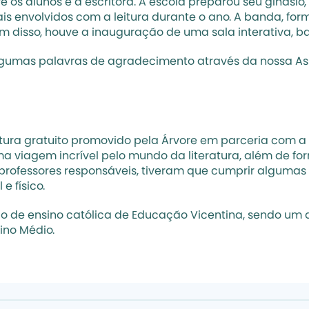
re os alunos e a escritora. A escola preparou seu ginási
is envolvidos com a leitura durante o ano. A banda, fo
lém disso, houve a inauguração de uma sala interativa, 
lgumas palavras de agradecimento através da nossa Ass
eitura gratuito promovido pela
 Árvore
 em parceria com a e
 viagem incrível pelo mundo da literatura, além de forma
 professores responsáveis, tiveram que cumprir algumas t
e físico.
ão de ensino católica de Educação Vicentina, sendo um d
ino Médio.