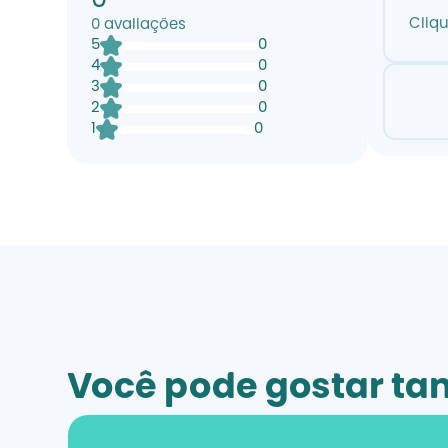
0
Cliq
0
avaliações
5
0
4
0
3
0
2
0
1
0
Você pode gostar t