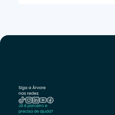
Siga a Árvore 
nas redes
Já é parceiro e 
precisa de ajuda? 