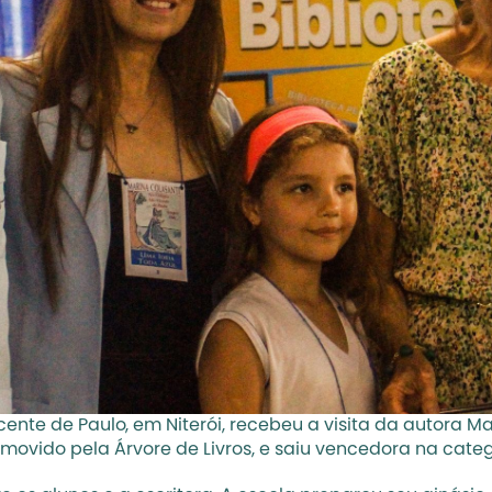
cente de Paulo, em Niterói, recebeu a visita da autora Mar
romovido pela Árvore de Livros, e saiu vencedora na cat