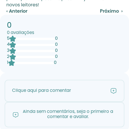
novos leitores!
‹ Anterior
Próximo  ›
0
0
avaliações
5
0
4
0
3
0
2
0
1
0
Clique aqui para comentar
Ainda sem comentários, seja o primeiro a
comentar e avaliar.