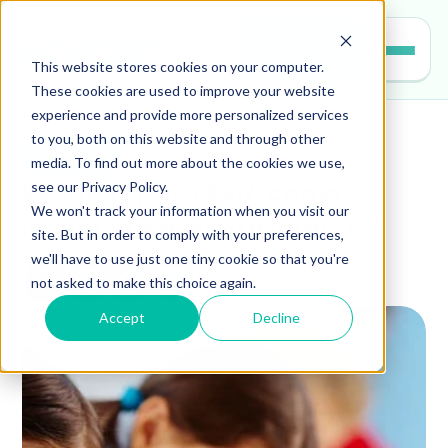
Entrar
This website stores cookies on your computer.
These cookies are used to improve your website
experience and provide more personalized services
to you, both on this website and through other
leitura
media. To find out more about the cookies we use,
see our Privacy Policy.
Desafios para 2017: como 
We won't track your information when you visit our
incentivar a leitura infantil?
site. But in order to comply with your preferences,
we'll have to use just one tiny cookie so that you're
not asked to make this choice again.
Accept
Decline