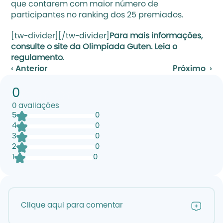
que contarem com maior número de 
participantes no ranking dos 25 premiados.
[tw-divider][/tw-divider]
Para mais informações, 
consulte o site da 
Olimpíada Guten
. 
Leia o 
regulamento
. 
‹ Anterior
Próximo  ›
0
0
avaliações
5
0
4
0
3
0
2
0
1
0
Clique aqui para comentar