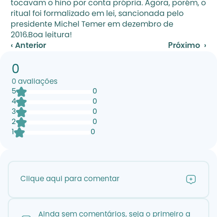
tocavam o hino por conta própria. Agora, porém, o 
ritual foi formalizado em lei, sancionada pelo 
presidente Michel Temer em dezembro de 
2016.Boa leitura!
‹ Anterior
Próximo  ›
0
0
avaliações
5
0
4
0
3
0
2
0
1
0
Clique aqui para comentar
Ainda sem comentários, seja o primeiro a