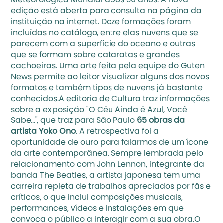
Meteorológica Mundial após 30 anos. A nova 
edição está aberta para consulta na página da 
instituição na internet. Doze formações foram 
incluídas no catálogo, entre elas nuvens que se 
parecem com a superfície do oceano e outras 
que se formam sobre cataratas e grandes 
cachoeiras. Uma arte feita pela equipe do Guten 
News permite ao leitor visualizar alguns dos novos 
formatos e também tipos de nuvens já bastante 
conhecidos.A editoria de Cultura traz informações 
sobre a exposição "O Céu Ainda é Azul, Você 
Sabe…", que traz para São Paulo
 65 obras da 
artista Yoko Ono
. A retrospectiva foi a 
oportunidade de ouro para falarmos de um ícone 
da arte contemporânea. Sempre lembrada pelo 
relacionamento com John Lennon, integrante da 
banda The Beatles, a artista japonesa tem uma 
carreira repleta de trabalhos apreciados por fãs e 
críticos, o que inclui composições musicais, 
performances, vídeos e instalações em que 
convoca o público a interagir com a sua obra.O 