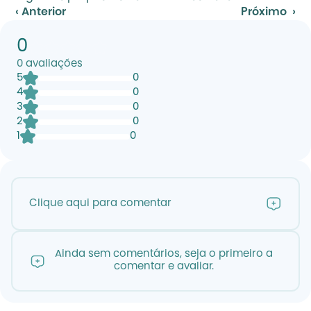
‹ Anterior
Próximo  ›
0
0
avaliações
5
0
4
0
3
0
2
0
1
0
Clique aqui para comentar
Ainda sem comentários, seja o primeiro a
comentar e avaliar.