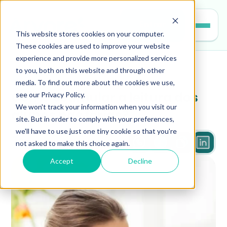
Entrar
This website stores cookies on your computer.
These cookies are used to improve your website
experience and provide more personalized services
to you, both on this website and through other
leitura
media. To find out more about the cookies we use,
see our Privacy Policy.
Como estimular a leitura dos 
We won't track your information when you visit our
alunos nas férias?
site. But in order to comply with your preferences,
we'll have to use just one tiny cookie so that you're
not asked to make this choice again.
2 min
Accept
Decline