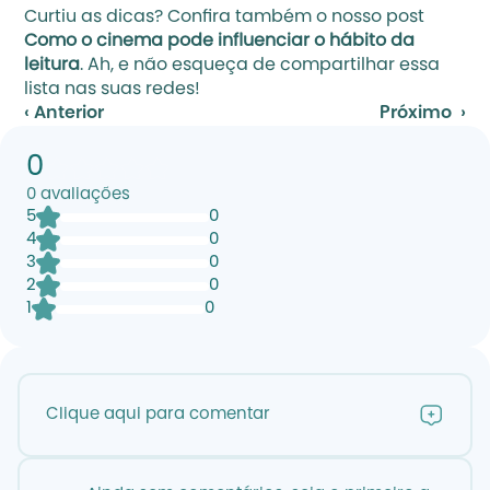
Curtiu as dicas? Confira também o nosso post 
Como o cinema pode influenciar o hábito da 
leitura
. Ah, e não esqueça de compartilhar essa 
lista nas suas redes!
‹ Anterior
Próximo  ›
0
0
avaliações
5
0
4
0
3
0
2
0
1
0
Clique aqui para comentar