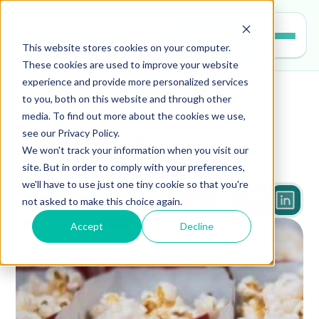
Entrar
This website stores cookies on your computer.
These cookies are used to improve your website
experience and provide more personalized services
to you, both on this website and through other
leitura
media. To find out more about the cookies we use,
see our Privacy Policy.
Dia do cinema brasileiro: 12 
We won't track your information when you visit our
filmes baseados em livros!
site. But in order to comply with your preferences,
we'll have to use just one tiny cookie so that you're
not asked to make this choice again.
3 minutos
Accept
Decline