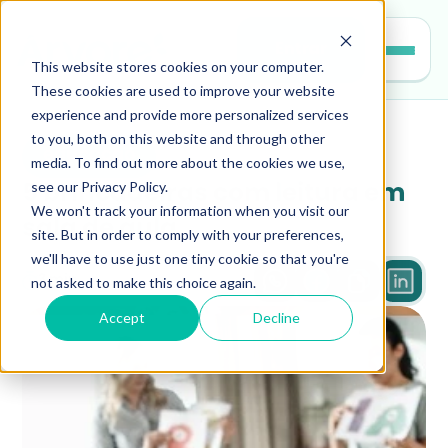
Entrar
This website stores cookies on your computer.
These cookies are used to improve your website
experience and provide more personalized services
to you, both on this website and through other
educacao
media. To find out more about the cookies we use,
see our Privacy Policy.
5 brincadeiras com leitura em 
We won't track your information when you visit our
sala de aula
site. But in order to comply with your preferences,
we'll have to use just one tiny cookie so that you're
not asked to make this choice again.
3 min
Accept
Decline