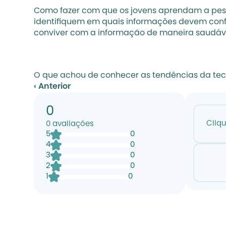
Como fazer com que os jovens aprendam a pesq
identifiquem em quais informações devem confia
conviver com a informação de maneira saudáve
O que achou de conhecer as tendências da tec
‹ Anterior
0
Cliq
0
avaliações
5
0
4
0
3
0
2
0
1
0