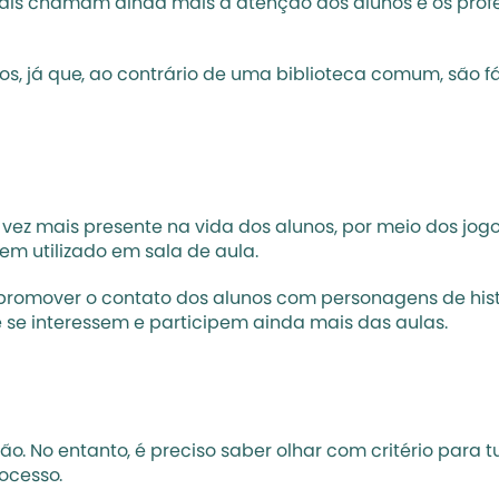
 digitais chamam ainda mais a atenção dos alunos e os p
vros, já que, ao contrário de uma biblioteca comum, são f
z mais presente na vida dos alunos, por meio dos jogos
m utilizado em sala de aula.
l promover o contato dos alunos com personagens de histó
se interessem e participem ainda mais das aulas.
 No entanto, é preciso saber olhar com critério para tu
ocesso.