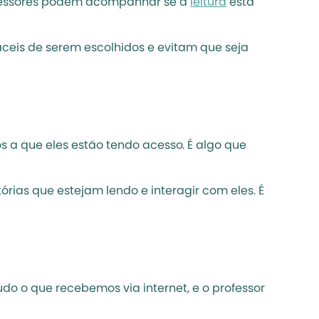
rofessores podem acompanhar se a 
leitura
 está 
áceis de serem escolhidos e evitam que seja 
 a que eles estão tendo acesso. É algo que 
rias que estejam lendo e interagir com eles. É 
do o que recebemos via internet, e o professor 