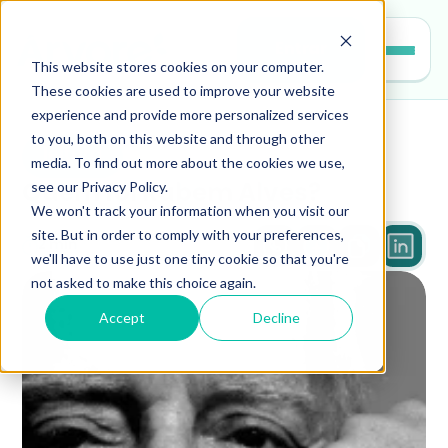
Entrar
This website stores cookies on your computer.
These cookies are used to improve your website
experience and provide more personalized services
to you, both on this website and through other
leitura
media. To find out more about the cookies we use,
see our Privacy Policy.
Quem foi Rubem Alves?
We won't track your information when you visit our
site. But in order to comply with your preferences,
2 min
we'll have to use just one tiny cookie so that you're
not asked to make this choice again.
Accept
Decline