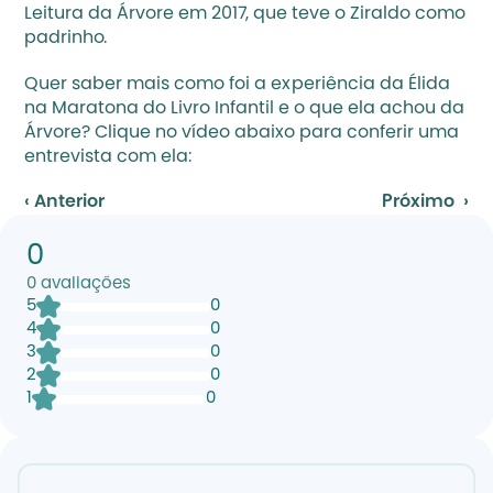
Leitura da Árvore em 2017, que teve o Ziraldo como 
padrinho.
Quer saber mais como foi a experiência da Élida 
na Maratona do Livro Infantil e o que ela achou da 
Árvore? Clique no vídeo abaixo para conferir uma 
entrevista com ela:
‹ Anterior
Próximo  ›
0
0
avaliações
5
0
4
0
3
0
2
0
1
0