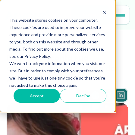
Entrar
This website stores cookies on your computer.
These cookies are used to improve your website
experience and provide more personalized services
to you, both on this website and through other
professores
media. To find out more about the cookies we use,
see our Privacy Policy.
Professora conta sua 
We won't track your information when you visit our
experiência na Maratona da 
site. But in order to comply with your preferences,
we'll have to use just one tiny cookie so that you're
Árvore
not asked to make this choice again.
Accept
Decline
1 min