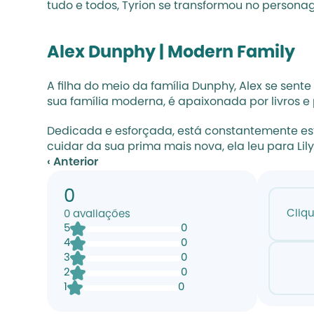
tudo e todos, Tyrion se transformou no persona
Alex Dunphy | Modern Family
A filha do meio da família Dunphy, Alex se sent
sua família moderna, é apaixonada por livros e p
Dedicada e esforçada, está constantemente est
cuidar da sua prima mais nova, ela leu para Lily
‹ Anterior
0
Cliq
0
avaliações
5
0
4
0
3
0
2
0
1
0