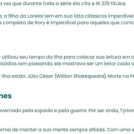
a vez que durante toda a série ela cita e lê 339 títulos. 
, a filha da Lorelai tem em sua lista clássicos imperdíve
sta completa de Rory é imperdível para aqueles que como
utilizou seu tempo da ilha para colocar sua leitura em
isódios iam passando, ele mostrava ser um leitor cada v
a ilha estão: Júlio César (Willian Shakespeare), Morte na 
ones
vernado pela espada e pela guerra. Por ser anão, Tyrio
 forma de manter a sua mente sempre afiada. Com uma vis