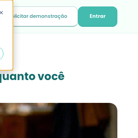
Solicitar demonstração
Entrar
d
quanto você