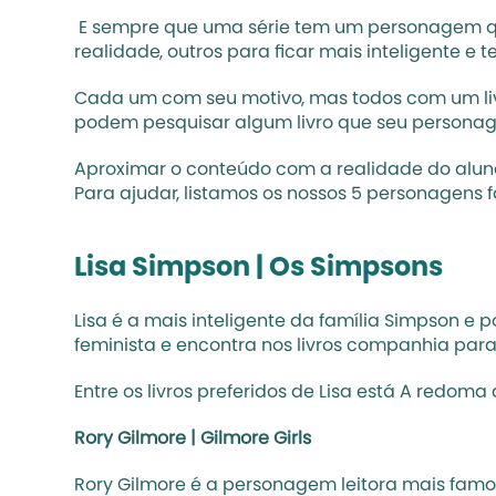
 E sempre que uma série tem um personagem que não consegue largar um livro a gente se identifica na hora. Alguns leem como forma de escapar da 
realidade, outros para ficar mais inteligente e
Cada um com seu motivo, mas todos com um livro
podem pesquisar algum livro que seu personage
Aproximar o conteúdo com a realidade do aluno
Para ajudar, listamos os nossos 5 personagens 
Lisa Simpson | Os Simpsons 
Lisa é a mais inteligente da família Simpson e pos
feminista e encontra nos livros companhia para
Entre os livros preferidos de Lisa está A redoma
Rory Gilmore | Gilmore Girls 
Rory Gilmore é a personagem leitora mais famosa