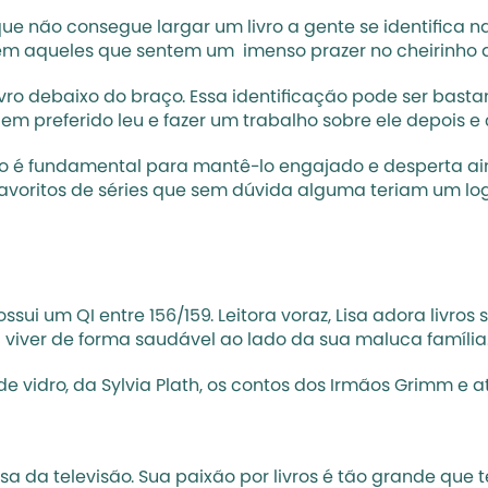
 tem aqueles que sentem um  imenso prazer no cheirinho q
 debaixo do braço. Essa identificação pode ser bastant
m preferido leu e fazer um trabalho sobre ele depois e
 é fundamental para mantê-lo engajado e desperta ain
favoritos de séries que sem dúvida alguma teriam um log
sui um QI entre 156/159. Leitora voraz, Lisa adora livros s
 viver de forma saudável ao lado da sua maluca família.
 de vidro, da Sylvia Plath, os contos dos Irmãos Grimm e a
 da televisão. Sua paixão por livros é tão grande que t