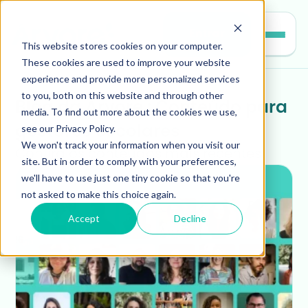
Entrar
This website stores cookies on your computer.
These cookies are used to improve your website
experience and provide more personalized services
to you, both on this website and through other
Blog da Árvore : Conteúdo para 
media. To find out more about the cookies we use,
see our Privacy Policy.
gestores escolares
We won't track your information when you visit our
Confira os conteúdos mais recentes!
site. But in order to comply with your preferences,
we'll have to use just one tiny cookie so that you're
not asked to make this choice again.
Accept
Decline