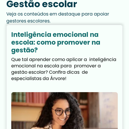
Gestão escolar
Veja os conteúdos em destaque para apoiar 
gestores escolares.
Inteligência emocional na
Clima escolar: o que é e
escola: como promover na
qual o papel da gestão
gestão?
Você sabe o que significa clima escolar? E  
qual o papel da gestão para manter um  
Que tal aprender como aplicar a  inteligência 
bom clima na escola? Confira no post!
emocional na escola para  promover a 
gestão escolar? Confira dicas  de 
especialistas da Árvore!