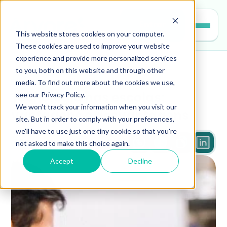
Entrar
This website stores cookies on your computer.
These cookies are used to improve your website
experience and provide more personalized services
to you, both on this website and through other
gestao-escolar
media. To find out more about the cookies we use,
see our Privacy Policy.
Tecnologia nas escolas: 
We won't track your information when you visit our
vantagens e desvantagens
site. But in order to comply with your preferences,
we'll have to use just one tiny cookie so that you're
not asked to make this choice again.
5 min
Accept
Decline