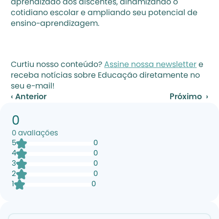
aprendizado dos discentes, dinamizando o 
cotidiano escolar e ampliando seu potencial de 
ensino-aprendizagem.
Curtiu nosso conteúdo? 
Assine nossa newsletter
 e 
receba notícias sobre Educação diretamente no 
seu e-mail!
‹ Anterior
Próximo  ›
0
0
avaliações
5
0
4
0
3
0
2
0
1
0