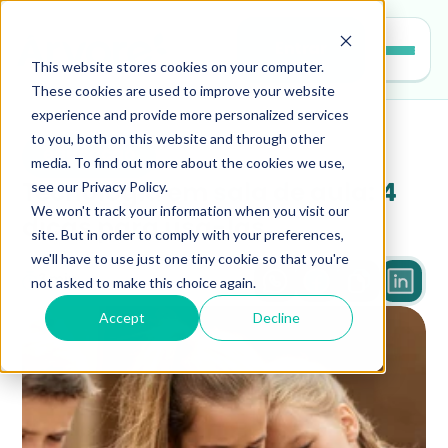
Entrar
This website stores cookies on your computer.
These cookies are used to improve your website
experience and provide more personalized services
to you, both on this website and through other
educacao
media. To find out more about the cookies we use,
see our Privacy Policy.
Tecnologia em sala de aula: 4 
We won't track your information when you visit our
dicas para usá-las
site. But in order to comply with your preferences,
we'll have to use just one tiny cookie so that you're
not asked to make this choice again.
3 min
Accept
Decline