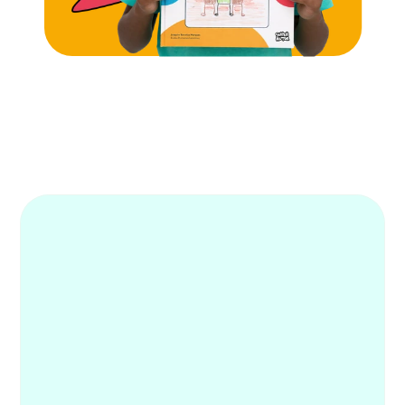
Alunos mais engajados
Famílias mais tranquilas
Educadores mais empoderados
Já é nosso cliente? 
Entre 
clicando aqui.