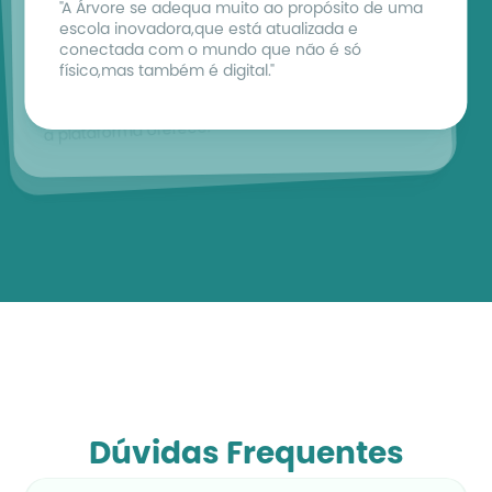
Haroldo Costa
"A Árvore se adequa muito ao propósito de uma 
Simone Araújo
Diretor do Colégio Santa Maria Minas
escola inovadora,que está atualizada e 
Gestora do Colégio Salesiano Santa Rosa
"Uma parceria como a Árvore, com certeza, nos 
conectada com o mundo que não é só 
"Por meio da Árvore a gente consegue 
auxilia na preparação deste estudante para 
físico,mas também é digital."
acompanhar os alunos e também as famílias 
viver, conviver e transformar um mundo que 
conseguem perceber o nível de segurança que 
ainda não existe."
a plataforma oferece."
Dúvidas Frequentes