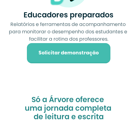
Educadores preparados
Relatórios e ferramentas de acompanhamento 
para monitorar o desempenho dos estudantes e 
facilitar a rotina dos professores.
Solicitar demonstração
Só a Árvore oferece 
uma jornada completa 
de leitura e escrita
do jeito certo para 
a sua escola